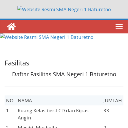
Skip
to
content
Fasilitas
Daftar Fasilitas SMA Negeri 1 Baturetno
NO.
NAMA
JUMLAH
1
Ruang Kelas ber-LCD dan Kipas
33
Angin
2
Masjid, Musholla
2