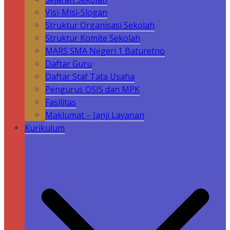
Visi-Misi-Slogan
Struktur Organisasi Sekolah
Struktur Komite Sekolah
MARS SMA Negeri 1 Baturetno
Daftar Guru
Daftar Staf Tata Usaha
Pengurus OSIS dan MPK
Fasilitas
Maklumat – Janji Layanan
Kurikulum