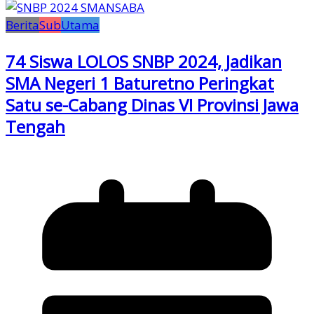
Berita
Sub
Utama
74 Siswa LOLOS SNBP 2024, Jadikan
SMA Negeri 1 Baturetno Peringkat
Satu se-Cabang Dinas VI Provinsi Jawa
Tengah