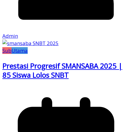
Admin
Sub
Utama
Prestasi Progresif SMANSABA 2025 |
85 Siswa Lolos SNBT