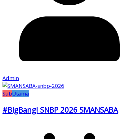
Admin
Sub
Utama
#BigBang! SNBP 2026 SMANSABA