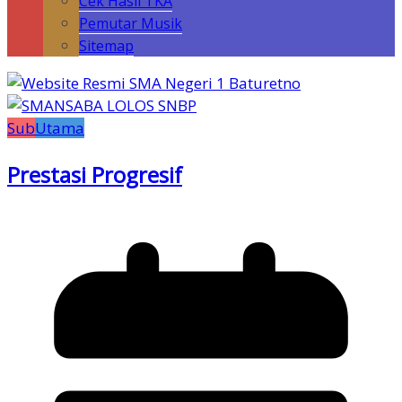
Cek Hasil TKA
Pemutar Musik
Sitemap
Sub
Utama
Prestasi Progresif