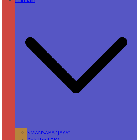
Lain-lain
SMANSABA “JAYA”