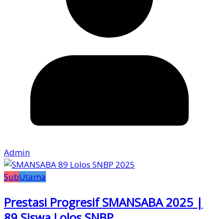
Admin
Sub
Utama
Prestasi Progresif SMANSABA 2025 |
89 Siswa Lolos SNBP