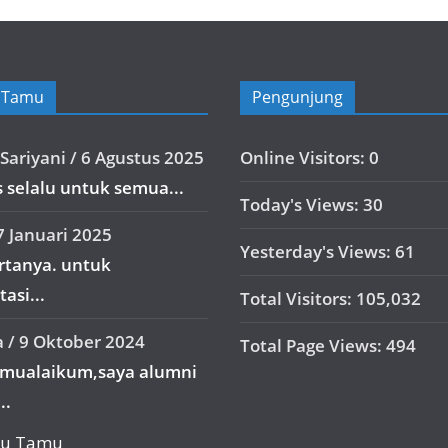
 Tamu
Pengunjung
Sariyani
/
6 Agustus 2025
Online Visitors:
0
 selalu untuk semua...
Today's Views:
30
7 Januari 2025
Yesterday's Views:
61
ertanya. untuk
asi...
Total Visitors:
105,032
a
/
9 Oktober 2024
Total Page Views:
494
amualaikum,saya alumni
..
uku Tamu