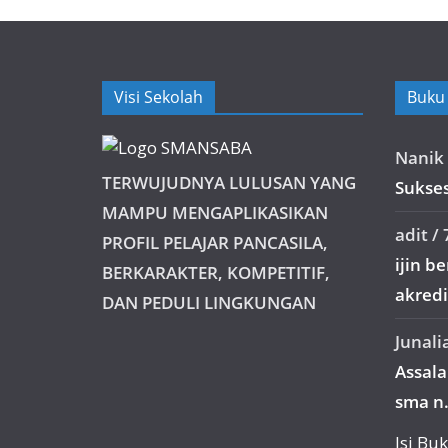
Visi Sekolah
Buku
Nanik 
TERWUJUDNYA LULUSAN YANG
Sukses
MAMPU MENGAPLIKASIKAN
adit
/
PROFIL PELAJAR PANCASILA,
ijin b
BERKARAKTER, KOMPETITIF,
akredit
DAN PEDULI LINGKUNGAN
Junali
Assal
sma n.
Isi B