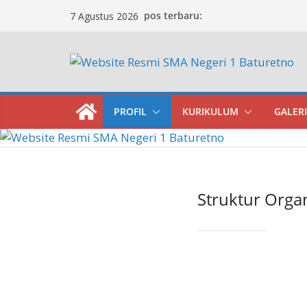
Skip
pos terbaru:
7 Agustus 2026
to
content
PROFIL
KURIKULUM
GALERI
Struktur Orga