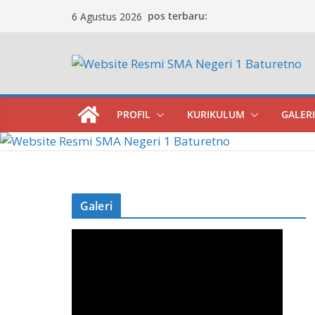
Skip
pos terbaru:
6 Agustus 2026
to
content
PROFIL
KURIKULUM
GALERI
Galeri