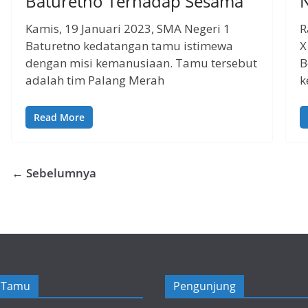
Baturetno Terhadap Sesama
N
Kamis, 19 Januari 2023, SMA Negeri 1
R
Baturetno kedatangan tamu istimewa
X
dengan misi kemanusiaan. Tamu tersebut
B
adalah tim Palang Merah
k
Read More
← Sebelumnya
 Tamu
Pengunjung