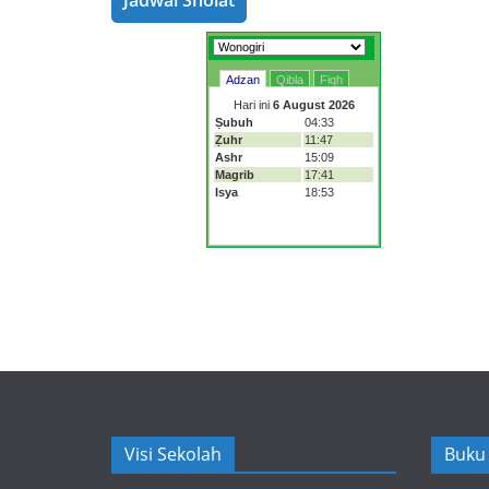
Jadwal Sholat
Visi Sekolah
Buku