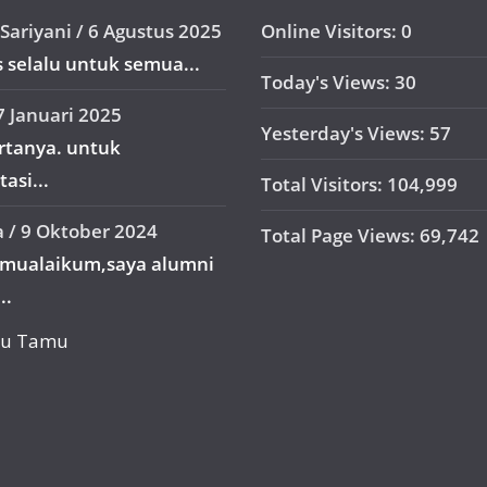
Sariyani
/
6 Agustus 2025
Online Visitors:
0
 selalu untuk semua...
Today's Views:
30
7 Januari 2025
Yesterday's Views:
57
ertanya. untuk
asi...
Total Visitors:
104,999
a
/
9 Oktober 2024
Total Page Views:
69,742
amualaikum,saya alumni
..
uku Tamu