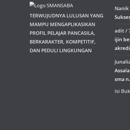
Nanik 
TERWUJUDNYA LULUSAN YANG
Sukses
MAMPU MENGAPLIKASIKAN
adit
/
PROFIL PELAJAR PANCASILA,
ijin b
BERKARAKTER, KOMPETITIF,
akredit
DAN PEDULI LINGKUNGAN
Junali
Assal
sma n.
Isi B