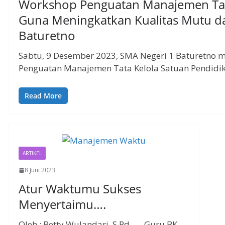
Workshop Penguatan Manajemen Tata
Guna Meningkatkan Kualitas Mutu d
Baturetno
Sabtu, 9 Desember 2023, SMA Negeri 1 Baturetno 
Penguatan Manajemen Tata Kelola Satuan Pendidika
Read More
ARTIKEL
8 Juni 2023
Atur Waktumu Sukses
Menyertaimu….
Oleh : Betty Wulandari, S.Pd. — Guru BK