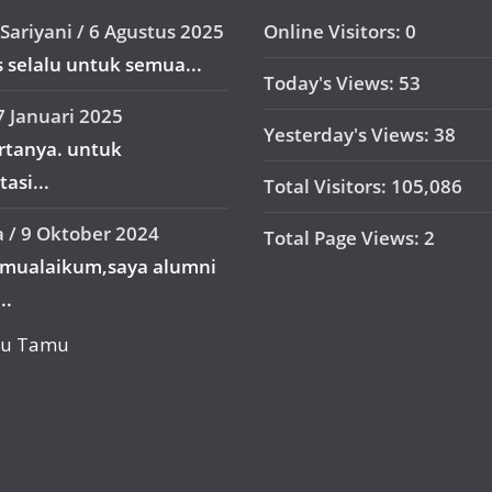
Sariyani
/
6 Agustus 2025
Online Visitors:
0
 selalu untuk semua...
Today's Views:
53
7 Januari 2025
Yesterday's Views:
38
ertanya. untuk
asi...
Total Visitors:
105,086
a
/
9 Oktober 2024
Total Page Views:
2
amualaikum,saya alumni
..
uku Tamu