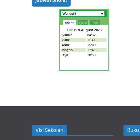
Jadwal Sholat
Visi Sekolah
Buku