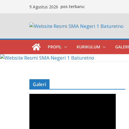
Skip
pos terbaru:
9 Agustus 2026
to
content
PROFIL
KURIKULUM
GALERI
Galeri