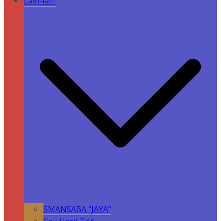
Lain-lain
SMANSABA “JAYA”