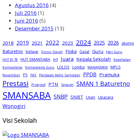
Agustus 2016
(4)
Juli 2016
(1)
Juni 2016
(5)
Desember 2015
(13)
2024
2022
2019
2025
2026
2018
2021
2023
alumni
Guru
Baturetno
Fisika
belajar
Gasal
Donor Darah
Hari Guru
Juara
Kepala Sekolah
HUT SMANSABA
HUT RI 78
IHT
Kesehatan
LOLOS
Lomba
MPLS
Kompetensi
Kompetensi Guru
MANAJEMEN
PPDB
Pramuka
P5
November
PAS
Penilaian Akhir Semester
Prestasi
SMAN 1 Baturetno
PTN
Progresif
Sejarah
SMANSABA
SNBP
SNBT
Ujian
Upacara
Wonogiri
Visi Sekolah