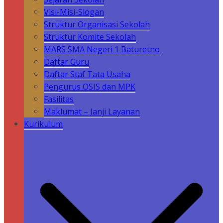
Visi-Misi-Slogan
Struktur Organisasi Sekolah
Struktur Komite Sekolah
MARS SMA Negeri 1 Baturetno
Daftar Guru
Daftar Staf Tata Usaha
Pengurus OSIS dan MPK
Fasilitas
Maklumat – Janji Layanan
Kurikulum