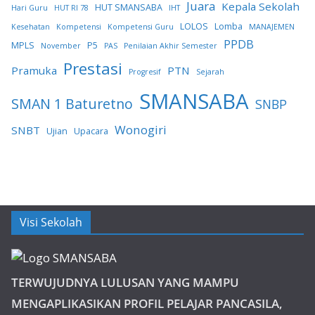
Juara
Kepala Sekolah
HUT SMANSABA
Hari Guru
HUT RI 78
IHT
LOLOS
Lomba
Kesehatan
Kompetensi
Kompetensi Guru
MANAJEMEN
PPDB
MPLS
P5
November
PAS
Penilaian Akhir Semester
Prestasi
Pramuka
PTN
Progresif
Sejarah
SMANSABA
SMAN 1 Baturetno
SNBP
Wonogiri
SNBT
Ujian
Upacara
Visi Sekolah
TERWUJUDNYA LULUSAN YANG MAMPU
MENGAPLIKASIKAN PROFIL PELAJAR PANCASILA,