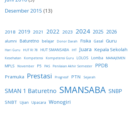
Desember 2015
(13)
2024
2022
2019
2025
2026
2018
2021
2023
Guru
Baturetno
Fisika
alumni
belajar
Gasal
Donor Darah
Juara
Kepala Sekolah
HUT SMANSABA
Hari Guru
HUT RI 78
IHT
LOLOS
Lomba
Kesehatan
Kompetensi
Kompetensi Guru
MANAJEMEN
PPDB
MPLS
P5
November
PAS
Penilaian Akhir Semester
Prestasi
Pramuka
PTN
Progresif
Sejarah
SMANSABA
SMAN 1 Baturetno
SNBP
Wonogiri
SNBT
Ujian
Upacara